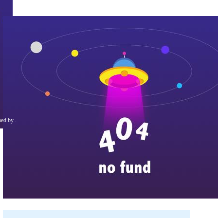
d by .