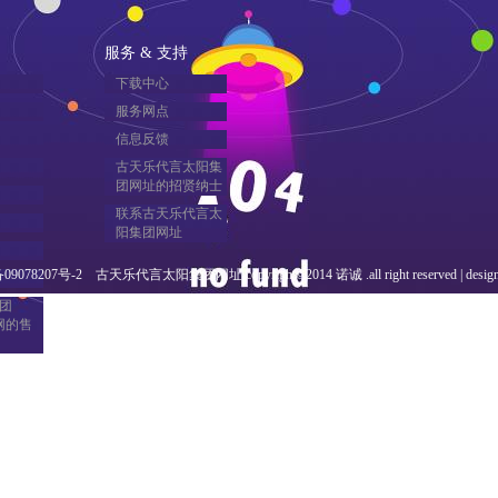
服务 & 支持
下载中心
服务网点
信息反馈
古天乐代言太阳集
团网址的招贤纳士
联系古天乐代言太
阳集团网址
09078207号-2 古天乐代言太阳集团网址 copyright©2014 诺诚 .all right reserved | designe
团
官网的售