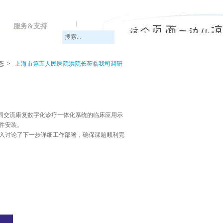
古天乐代言太阳集团网
址-澳门太阳集团2007773
官网
|
服务&支持
态
>
上海市第五人民医院洪院长莅临我司调研
共同交流康复数字化诊疗一体化系统的临床应用示
件安装。
入讨论了下一步详细工作部署，确保课题顺利完