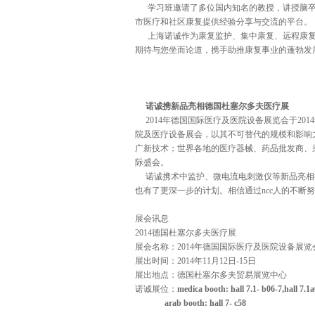
学习班邀请了多位国内知名的教授，讲授脑卒
市医疗和社区康复提供经验分享与交流的平台。
上海诺诚作为康复监护、集中康复、远程康复一
期待与您坐而论道，携手助推康复事业的蓬勃发
诺诚携新品亮相德国杜塞尔多夫医疗展
2014年德国国际医疗及医院设备展览会于201
院及医疗设备展会，以其不可替代的规模和影响
广新技术；世界各地的医疗器械、药品批发商、
际盛会。
诺诚携术中监护、微电流电刺激仪等新品亮相德
也有了更深一步的计划。相信通过ncc人的不断努
展会讯息
2014德国杜塞尔多夫医疗展
展会名称：2014年德国国际医疗及医院设备展览
展出时间：2014年11月12日-15日
展出地点：德国杜塞尔多夫贸易展览中心
诺诚展位：
medica booth: hall 7.1- b06-7,hall 7.1
arab booth: hall 7- c58