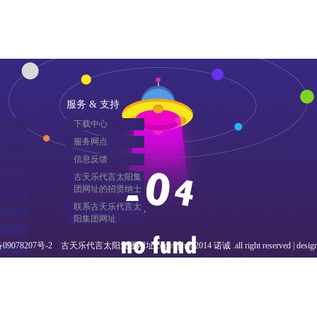
服务 & 支持
下载中心
服务网点
信息反馈
古天乐代言太阳集
团网址的招贤纳士
联系古天乐代言太
阳集团网址
09078207号-2 古天乐代言太阳集团网址 copyright©2014 诺诚 .all right reserved | designe