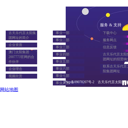
关于诺诚
事业部
服务 & 支持
古天乐代言太阳集
事业一部
下载中心
团网址的简介
事业二部
服务网点
企业资质
事业三部
信息反馈
澳门太阳集团
事业四部
古天乐代言太阳
2007773官网的合
团网址的招贤纳
事业五部
作伙伴
联系古天乐代言
事业六部
企业理念
阳集团网址
事业七部
视频欣赏
沪icp备09078207号-2 古天乐代言太阳集团网址 copyri
事业八部
网站地图