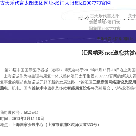
古天乐代言太阳集团网址-澳门太阳集团2007773官网
古天乐代言太阳
关
集团网址-澳门太
阳集团2007773官
网
古天乐代言太阳集团网址-澳
海诺诚-古
天乐代言太
汇聚精彩 ncc邀您共赏c
阳集团网址
第73届中国国际医疗器械（春季）博览会将于2015年5月15日-18日在上海
上海诺诚作为电生理与康复一体式整体澳门太阳集团2007773官网的解决
复事业的崛起也给诺诚开辟了新的发展道路，“徐汇区
三级康复网络建设及应用
脑电
、肌电、国内
首款术中监护
及多款
智能康复设备
将亮相展会，期待您莅临
我司展位号：
h8.2-n05
时间：
2015年5月15-18日
地点：
上海国家会展中心（上海市青浦区崧泽大道333号）