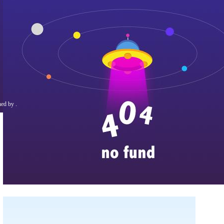
d by .