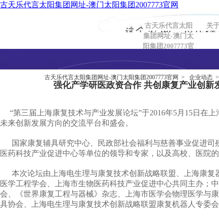
古天乐代言太阳集团网址-澳门太阳集团2007773官网
古天乐代言太阳
关
集团网址-澳门太
阳集团2007773官
网
海诺诚-古
古天乐代言太阳集团网址-澳门太阳集团2007773官网
>
企业动态
>
天乐代言太
强化产学研医政资合作 共创康复产业创新
阳集团网址
“第三届上海康复技术与产业发展论坛”于2016年5月15日
未来创新发展方向的交流平台和盛会。
国家康复辅具研究中心、民政部社会福利与慈善事业促进司残
医药科技产业促进中心等单位的领导和专家，以及高校、医院的
本次论坛由上海电生理与康复技术创新战略联盟、上海康复器
医学工程学会、上海市生物医药科技产业促进中心共同主办；中
会、《世界康复工程与器械》杂志、上海市医学会物理医学与康
具协会、上海电生理与康复技术创新战略联盟康复机器人专委会