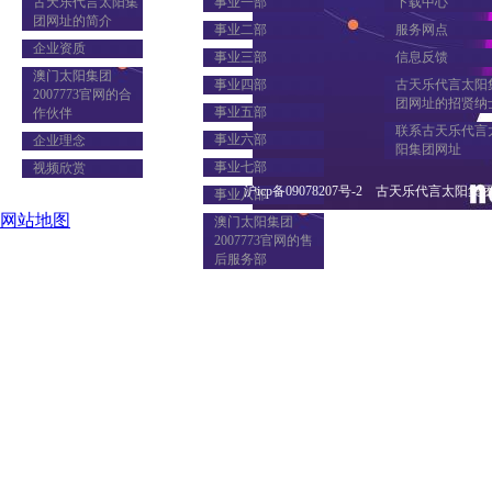
古天乐代言太阳集
事业一部
下载中心
团网址的简介
事业二部
服务网点
企业资质
事业三部
信息反馈
澳门太阳集团
事业四部
古天乐代言太阳
2007773官网的合
团网址的招贤纳
事业五部
作伙伴
联系古天乐代言
事业六部
企业理念
阳集团网址
事业七部
视频欣赏
沪icp备09078207号-2 古天乐代言太阳集团网址 copyri
事业八部
网站地图
澳门太阳集团
2007773官网的售
后服务部