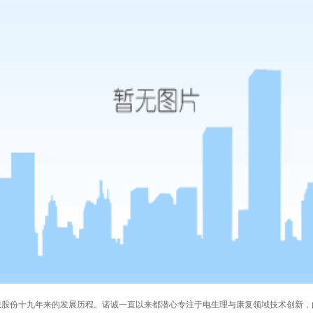
十九年来的发展历程。诺诚一直以来都潜心专注于电生理与康复领域技术创新，内