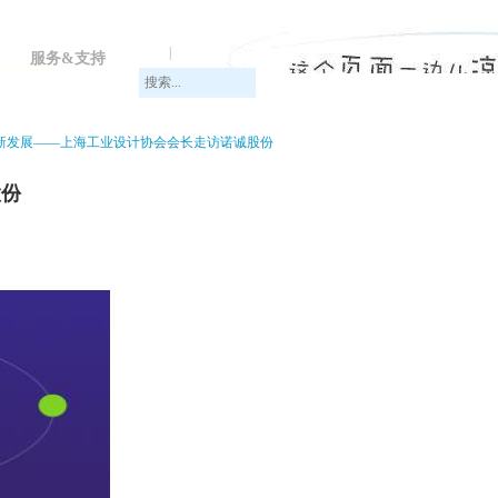
古天乐代言太阳集团网
址-澳门太阳集团2007773
官网
|
服务&支持
新发展­——上海工业设计协会会长走访诺诚股份
股份