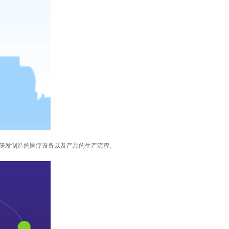
研发制造的医疗设备以及产品的生产流程。