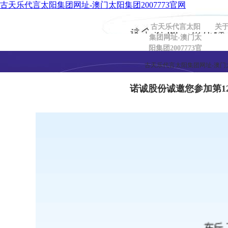
古天乐代言太阳集团网址-澳门太阳集团2007773官网
古天乐代言太阳
关
集团网址-澳门太
阳集团2007773官
网
古天乐代言太阳集团网址-澳门太阳
海诺诚-古
天乐代言太
诺诚股份诚邀您参加第1
阳集团网址