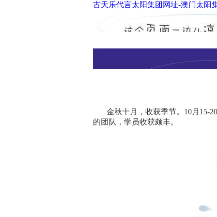
古天乐代言太阳集团网址-澳门太阳集团
海诺诚-古
天乐代言太
阳集团网址
金秋十月，收获季节。10月15-
的团队，学员收获颇丰。