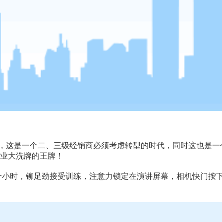
这是一个二、三级经销商必须考虑转型的时代，同时这也是一
业大洗牌的王牌！
小时，铆足劲接受训练，注意力锁定在演讲屏幕，相机快门按下