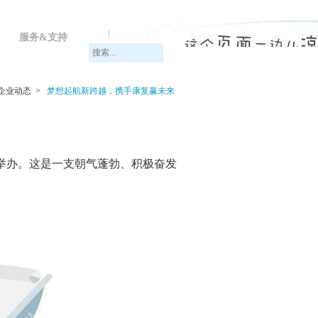
古天乐代言太阳集团网
址-澳门太阳集团2007773
官网
|
服务&支持
企业动态
>
梦想起航新跨越，携手康复赢未来
海举办。这是一支朝气蓬勃、积极奋发