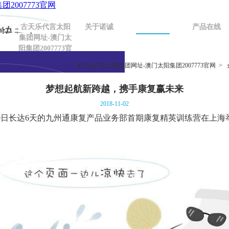
2007773官网
古天乐代言太阳
关于诺诚
企业动态
产品在线
集团网址-澳门太
阳集团2007773官
网
古天乐代言太阳集团网址-澳门太阳集团2007773官网
>
梦想起航新跨越，携手康复赢未来
2018-11-02
20日长达6天的九州通康复产品业务部首期康复精英训练营在上