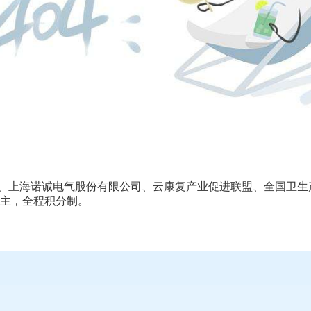
上海诺诚电气股份有限公司、云康复产业促进联盟、全国卫生
主，全程积分制。