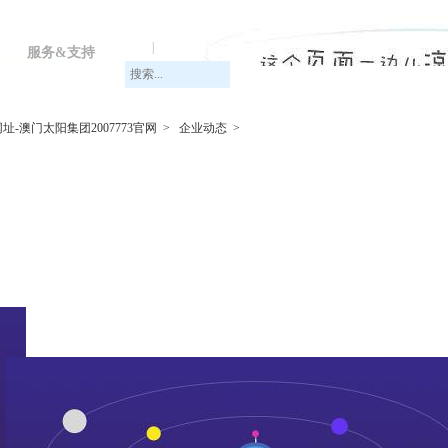
古天乐代言太阳集团网
址-澳门太阳集团2007773
官网
|
服务&支持
-澳门太阳集团2007773官网
>
企业动态
>