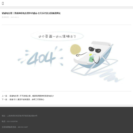
团2007773官网
诺诚电生理丨亮相神经电生理学术盛会-古天乐代言太阳集团网址
发布时间：2023-08-11
聘
上一篇：
诺诚电生理 | 不可忽视之痛，糖尿病周围神经病变知多少
下一篇：
诺诚7月丨夏意不改秋更胜，余晖三尺照初心
地址：上海市闵行经济技术开发区南沙路68号
电话：021-51029700
全国免费服务热线：400-921-0207