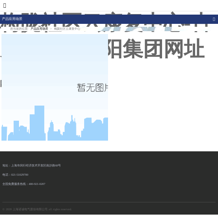
007773官网
梅陇社区云康复中心-古
产品应用场景
您当前的位置:
产品应用场景
>
梅陇社区云康复中心
天乐代言太阳集团网址
网站地图
地址：上海市闵行经济技术开发区南沙路68号
电话：021-51029700
全国免费服务热线：400-921-0207
© 2020 上海诺诚电气股份有限公司 all rights reserved.