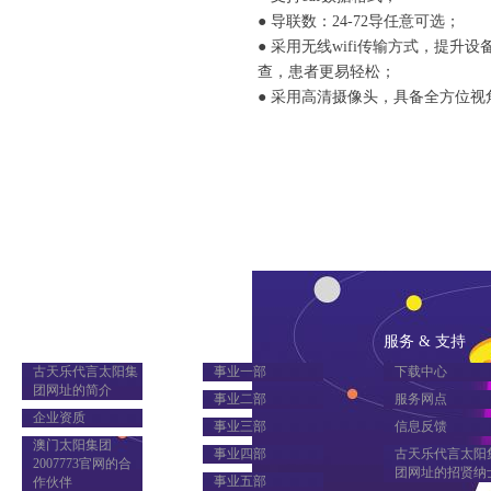
●
导联数：
24-72
导任意可选；
●
采用无线
wifi
传输方式，提升设
查，患者更易轻松；
●
采用高清摄像头，具备全方位视
关于诺诚
事业部
服务 & 支持
古天乐代言太阳集
事业一部
下载中心
团网址的简介
事业二部
服务网点
企业资质
事业三部
信息反馈
澳门太阳集团
事业四部
古天乐代言太阳
2007773官网的合
团网址的招贤纳
事业五部
作伙伴