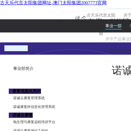
古天乐代言太阳集团网址-澳门太阳集团2007773官网
古天乐代言太阳
关
集团网址-澳门太
事业一部
阳集团2007773官
网
术中产品事业
古天乐代言太阳
海诺诚-古
天乐代言太
阳集团网址
诺
事业部简介
产品线介绍
康复信息化系列
诺诚云康复管理系统
诺诚康复科信息化管理系统
诺诚云康复
电生理与康复远程培训平台
诺诚云康复评估工作站