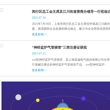
闵行区总工会主席及江川街道营商办领导一行莅临
2021-07-16
2021年7月16日，上海市闵行区总工会主席倪学斌及江
题，摸清困扰企业发展的痛点难点，极力为企业营造优质营商环
更多新闻
>>
“神经监护气管插管”三类注册证获批
2021-07-15
wet型神经监护气管插管，是上海诺诚电气股份有限公司全
疗器械注册证的神经监护气管插管产品。 wet型神经监护...
更多新闻
>>