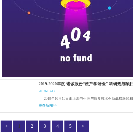
2019-2020年度 诺诚股份“政产学研医” 科研规
2019-10-17
​2019年10月15日由上海电生理与康复技术创新战略联盟和上
更多新闻
>>
<
1
2
3
4
5
>