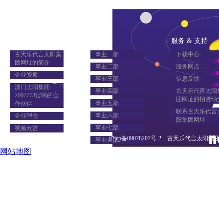
关于诺诚
事业部
服务 & 支持
古天乐代言太阳集
事业一部
下载中心
团网址的简介
事业二部
服务网点
企业资质
事业三部
信息反馈
澳门太阳集团
事业四部
古天乐代言太阳
2007773官网的合
团网址的招贤纳
事业五部
作伙伴
联系古天乐代言
事业六部
企业理念
阳集团网址
事业七部
视频欣赏
沪icp备09078207号-2 古天乐代言太阳集团网址 copyri
事业八部
网站地图