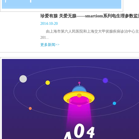
珍爱有腺 关爱无腺——smartiom系列电生理参数
2014-10-20
由上海市第六人民医院和上海交大甲状腺疾病诊治中心主
201...
更多新闻
>>