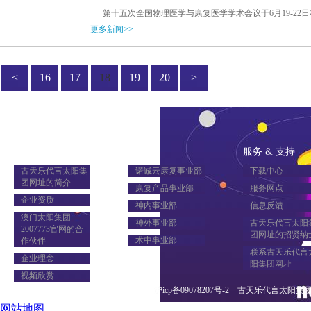
第十五次全国物理医学与康复医学学术会议于6月19-22日在
更多新闻
>>
<
16
17
18
19
20
>
关于诺诚
事业部
服务 & 支持
古天乐代言太阳集
诺诚云康复事业部
下载中心
团网址的简介
康复产品事业部
服务网点
企业资质
神内事业部
信息反馈
澳门太阳集团
神外事业部
古天乐代言太阳
2007773官网的合
团网址的招贤纳
术中事业部
作伙伴
联系古天乐代言
企业理念
阳集团网址
视频欣赏
沪icp备09078207号-2 古天乐代言太阳集团网址 copyri
网站地图