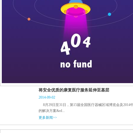
将安全优质的康复医疗服务延伸至基层
2014-09-02
8月29日至31日，第15届全国医疗器械区域博览会及201
的解决方案&rd...
更多新闻
>>