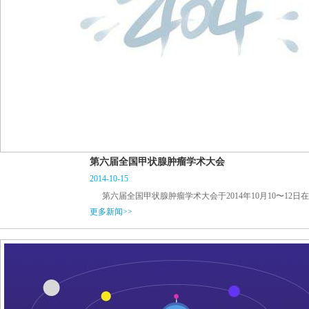
第六届全国甲状腺肿瘤学术大会
2014-10-15
第六届全国甲状腺肿瘤学术大会于2014年10月10〜12日
更多新闻
>>