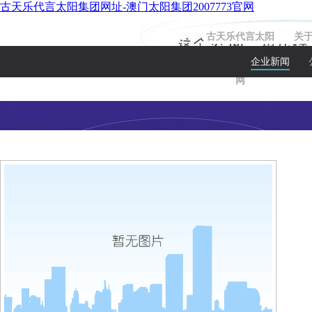
古天乐代言太阳集团网址-澳门太阳集团2007773官网
古天乐代言太阳
关
集团网址-澳门太
企业新闻
阳集团2007773官
网
海诺诚-古
天乐代言太
阳集团网址