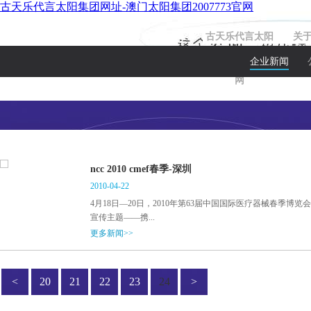
古天乐代言太阳集团网址-澳门太阳集团2007773官网
古天乐代言太阳
关
集团网址-澳门太
企业新闻
阳集团2007773官
网
海诺诚-古
天乐代言太
阳集团网址
ncc 2010 cmef春季-深圳
2010-04-22
4月18日—20日，2010年第63届中国国际医疗器械春季
宣传主题——携...
更多新闻
>>
<
20
21
22
23
24
>