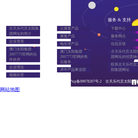
关于诺诚
事业部
服务 & 支持
古天乐代言太阳集
云康复产品
下载中心
团网址的简介
康复产品
服务网点
企业资质
电生理产品
信息反馈
澳门太阳集团
澳门太阳集团
古天乐代言太阳
2007773官网的合
2007773官网的售
团网址的招贤纳
作伙伴
后服务
联系古天乐代言
企业理念
术中产品事业部
阳集团网址
视频欣赏
沪icp备09078207号-2 古天乐代言太阳集团网址 copyri
网站地图