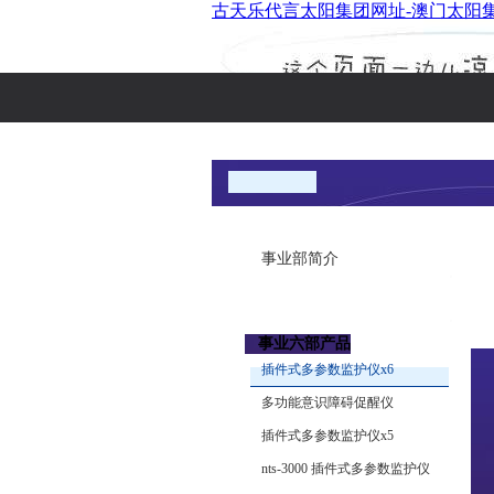
古天乐代言太阳集团网址-澳门太阳集团
海诺诚-古
天乐代言太
阳集团网址
事业部简介
产品线介绍
事业六部产品
插件式多参数监护仪x6
多功能意识障碍促醒仪
插件式多参数监护仪x5
nts-3000 插件式多参数监护仪