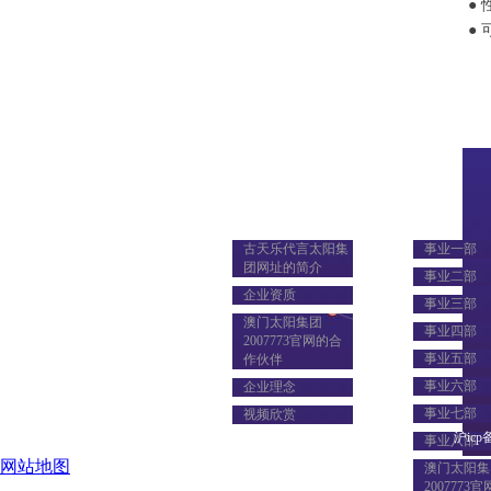
●
●
关于诺诚
事业部
古天乐代言太阳集
事业一部
团网址的简介
事业二部
企业资质
事业三部
澳门太阳集团
事业四部
2007773官网的合
事业五部
作伙伴
事业六部
企业理念
事业七部
视频欣赏
沪icp备
事业八部
网站地图
澳门太阳集
2007773