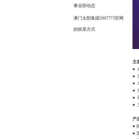
事业部动态
澳门太阳集团2007773官网
的联系方式
主
●
●
● 1
●
●
●
产
●
●