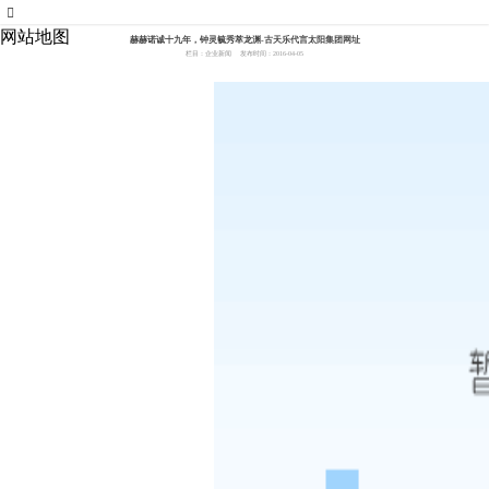
007773官网
网站地图
赫赫诺诚十九年，钟灵毓秀萃龙渊-古天乐代言太阳集团网址
栏目：企业新闻
发布时间：2016-04-05