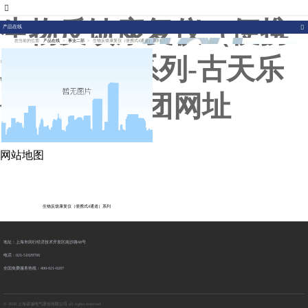
007773官网
生物反馈康复仪（便携
产品在线
您当前的位置:
产品在线
>
事业二部
>
生物反馈康复仪（便携式4通道）系列
式4通道）系列-古天乐
代言太阳集团网址
网站地图
生物反馈康复仪（便携式4通道）系列
地址：上海市闵行经济技术开发区南沙路68号
电话：021-51029700
全国免费服务热线：400-921-0207
© 2020 上海诺诚电气股份有限公司 all rights reserved.