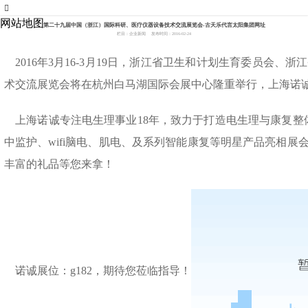
007773官网
网站地图
第二十九届中国（浙江）国际科研、医疗仪器设备技术交流展览会-古天乐代言太阳集团网址
栏目：企业新闻
发布时间：2016-02-24
2016年3月16-3月19日，浙江省卫生和计划生育委员
术交流展览会将在杭州白马湖国际会展中心隆重举行，上海诺
上海诺诚专注电生理事业18年，致力于打造电生理与康复整体澳
中监护、wifi脑电、肌电、及系列智能康复等明星产品亮相展
丰富的礼品等您来拿！
诺诚展位：g182，期待您莅临指导！