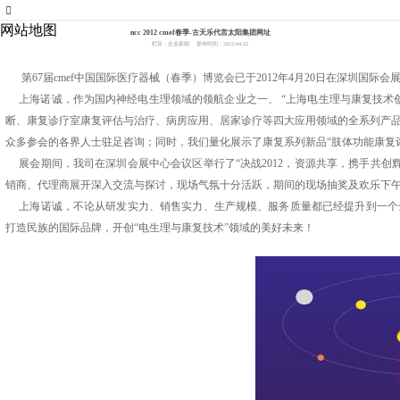
007773官网
网站地图
ncc 2012 cmef春季-古天乐代言太阳集团网址
栏目：企业新闻
发布时间：2012-04-22
第
67
届
cmef
中国国际医疗器械（春季）博览会已于
2012
年
4
月
20
日在深圳国际会
上海诺诚，作为国内神经电生理领域的领航企业之一、 “上海电生理与康复技术
断、康复诊疗室康复评估与治疗、病房应用、居家诊疗等四大应用领域的全系列产
众多参会的各界人士驻足咨询；同时，我们量化展示了康复系列新品“肢体功能康复
展会期间，我司在深圳会展中心会议区举行了“决战
2012
，资源共享，携手共创
销商、代理商展开深入交流与探讨，现场气氛十分活跃，期间的现场抽奖及欢乐下
上海诺诚，不论从研发实力、销售实力、生产规模、服务质量都已经提升到一个
打造民族的国际品牌，开创“电生理与康复技术”领域的美好未来！