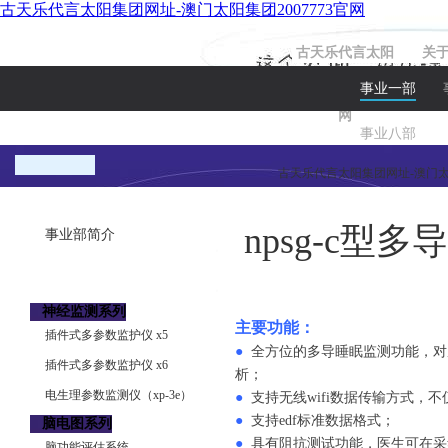
古天乐代言太阳集团网址-澳门太阳集团2007773官网
古天乐代言太阳
关
集团网址-澳门太
事业一部
阳集团2007773官
网
事业八部
古天乐代言太阳集团网址-澳门太阳
海诺诚-古
天乐代言太
阳集团网址
npsg-c
事业部简介
产品线介绍
神经监测系列
主要功能：
插件式多参数监护仪 x5
●
全方位的多导睡眠监测功能，对
插件式多参数监护仪 x6
析；
电生理参数监测仪（xp-3e）
●
支持无线wifi数据传输方式，
●
支持edf标准数据格式；
脑电图系列
●
具有阻抗测试功能，医生可在采
脑功能评估系统