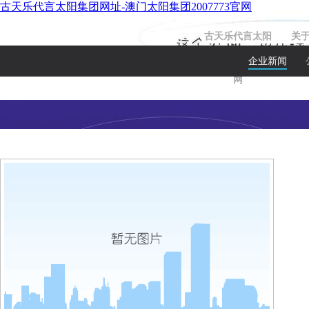
古天乐代言太阳集团网址-澳门太阳集团2007773官网
古天乐代言太阳
关
集团网址-澳门太
问
企业新闻
阳集团2007773官
网
海诺诚-古
天乐代言太
阳集团网址