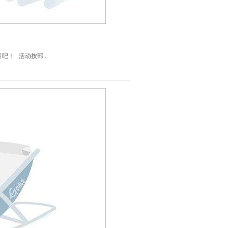
！ 活动按部...