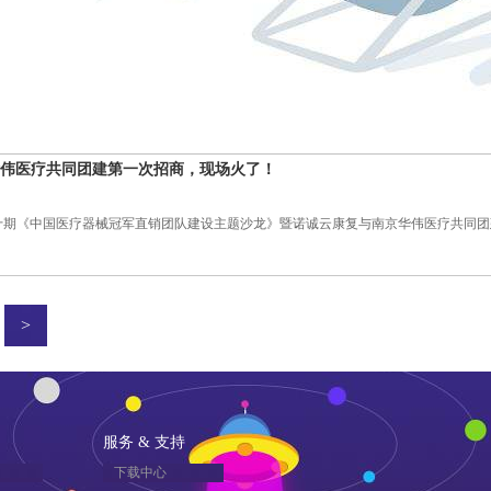
伟医疗共同团建第一次招商，现场火了！
十期《中国医疗器械冠军直销团队建设主题沙龙》暨诺诚云康复与南京华伟医疗共同团建第
>
服务 & 支持
下载中心