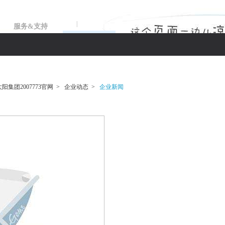
古天乐代言太阳集团网
址-澳门太阳集团2007773
官网
|
服务&支持
集团2007773官网
>
企业动态
>
企业新闻