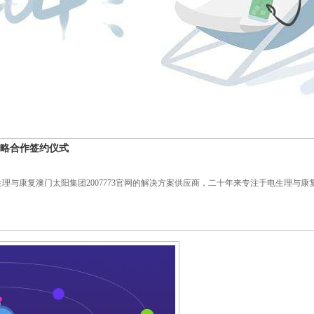
略合作签约仪式
与康复澳门太阳集团2007773官网的解决方案供应商，二十年来专注于电生理与康