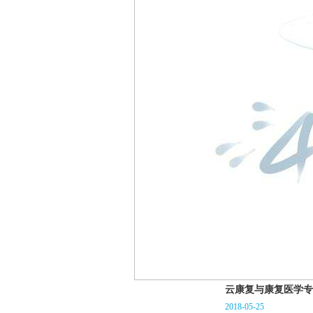
云康复与康复医学专
2018-05-25