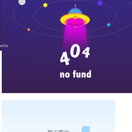
d by .