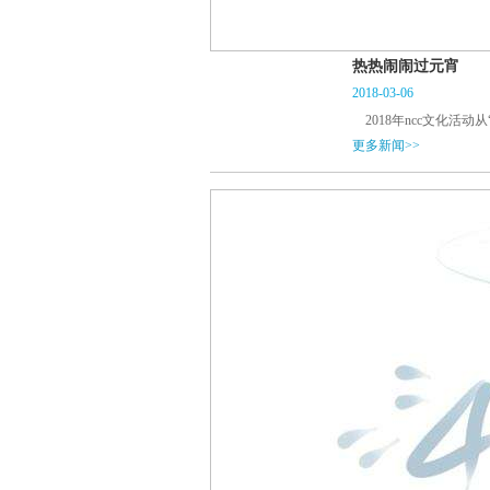
热热闹闹过元宵
2018-03-06
2018年ncc文化活
更多新闻
>>