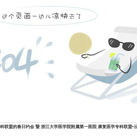
科联盟的春日约会 暨 浙江大学医学院附属第一医院 康复医学专科联盟•