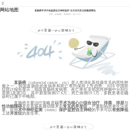
007773官网
网站地图
直肠癌手术中的盆腔自主神经监护-古天乐代言太阳集团网址
栏目：企业新闻
发布时间：2022-11-07
直肠癌
（
colorectal cancer，crc）是人类消化系统最常见的恶性肿
瘤之一
，我国直肠癌的发病率和死亡率均保持上升趋势。
2018 中国癌
症统计报告显示：我国直肠癌发病率、死亡率在全部恶性肿瘤中分别位
居第3及第5位，其中新发病例37.6万，死亡病例19.1万，多数患者在确
诊时已属于中晚期。
直肠癌
主要治疗策略是
以手术为核心
的
综合治疗
。
排粪
、
排尿
与
性功能障碍
是全直肠系膜切除术后
常见的并发症
，严重影响患者生活质
量。
应用
术中神经监测
（
ionm）
保护盆腔自主神经
的手术可以
有效降低
上述
并发症
的发生率。