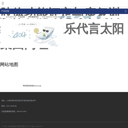
007773官网
肢体功能评定与康复训
产品在线
您当前的位置:
产品在线
>
神经康复系列
>
肢体功能评定与康复训练系统
练系统-古天乐代言太阳
集团网址
网站地图
神经肌肉刺激仪xmyovgs
地址：上海市闵行经济技术开发区南沙路68号
电话：021-51029700
全国免费服务热线：400-921-0207
© 2020 上海诺诚电气股份有限公司 all rights reserved.