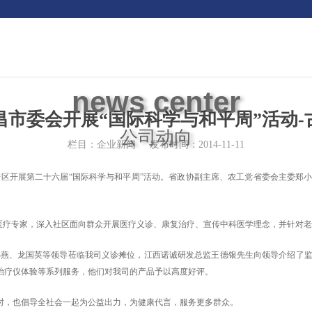
news center
市委会开展“国际科学与和平周”活动
公司动向
栏目：企业新闻
发布时间：2014-11-11
谱区开展第二十六届“国际科学与和平周”活动。省政协副主席、农工党省委会主委郑
的医疗专家，深入社区面向群众开展医疗义诊、康复治疗、宣传中科医学理念，并针对
燕、龙国英等领导莅临我司义诊摊位，江西诺诚研发总监王德银先生向领导介绍了监
治疗仪体验等系列服务，他们对我司的产品予以高度好评。
时，也倡导全社会一起为公益出力，为健康代言，服务更多群众。