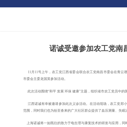
诺诚受邀参加农工党南昌
11月11号上午，农工党江西省委会联合农工党南昌市委会在青云
市委会主委龙国英参加活动。
此次活动围绕“和平 发展 环保 健康”主题，组织省市农工党员中
江西诺诚有幸被邀请参加此次义诊活动。在活动现场，农工党郑小
范围，同时我们也为纷至沓来的广大社区群众提供了血压测量、失眠
上海诺诚将一如既往的致力于电生理与康复技术的研发与应用，同