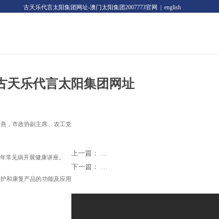
古天乐代言太阳集团网址-澳门太阳集团2007773官网
|
english
-古天乐代言太阳集团网址
小燕，市政协副主席、农工党
上一篇：
这一年，我想对你说声感谢！
老年常见病开展健康讲座。
下一篇：
专业伙伴 聚势共赢
护和康复产品的功能及应用