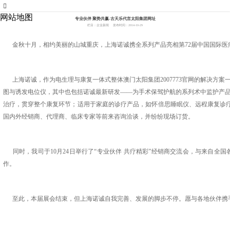
007773官网
网站地图
专业伙伴 聚势共赢-古天乐代言太阳集团网址
栏目：企业新闻
发布时间：2014-10-29
金秋十月，相约美丽的山城重庆，上海诺诚携全系列产品亮相第72届中国国际医疗
上海诺诚，作为电生理与康复一体式整体澳门太阳集团2007773官网的解决方
图与诱发电位仪，其中也包括诺诚最新研发——为手术保驾护航的系列术中监护产
治疗，贯穿整个康复环节；适用于家庭的诊疗产品，如怀倍思睡眠仪、远程康复诊疗终
国内外经销商、代理商、临床专家等前来咨询洽谈，并纷纷现场订货。
同时，我司于10月24日举行了“专业伙伴 共疗精彩”经销商交流会，与来自全
作。
至此，本届展会结束，但上海诺诚自我完善、发展的脚步不停。愿与各地伙伴携