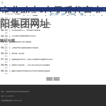
007773官网
企业动态-古天乐代言太
企业动态
您当前的位置:
企业动态
06-13
第二届江苏省甲状腺癌学术研讨会追踪报道
阳集团网址
2016
06-14
xe系列脑电图与生理参数记录系统亮相云南，助力神经病学事业
2016
06-16
术中神经监测仪xp-1e，为甲状腺手术保驾护航
2016
06-16
2016首届东北亚国际康复医学论坛会议
2016
网站地图
06-17
携手诺诚共襄2016浙江康复盛会
2016
06-21
上海电机学院&诺诚股份战略合作全面起航
2016
06-24
携手诺诚，勇立潮头
2016
07-18
诺诚股份携全系列产品，亮相2016年物理医学与健康医学学术年会
2016
08-06
助推医疗行业新发展­——上海工业设计协会会长走访诺诚股份
2016
08-16
麻醉科与普通外科甲状腺专科合作开展术中喉返神经功能监测
2016
<上一页
下一页>
地址：上海市闵行经济技术开发区南沙路68号
电话：021-51029700
全国免费服务热线：400-921-0207