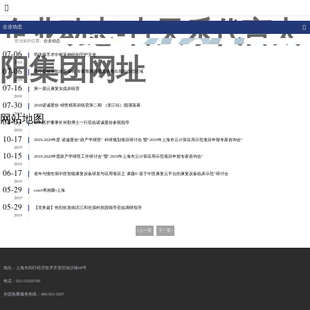
007773官网
企业动态-古天乐代言太
企业动态
您当前的位置:
企业动态
07-06
甲状腺手术中喉返神经的守护天使
阳集团网址
2018
07-06
医疗器械审批改革深化 专家预测行业龙头将出现在这些区域
2018
07-16
第一届云康复实战训练营
2018
07-30
2018诺诚股份 销售精英训练营第二期 （浙江站）圆满落幕
2018
网站地图
08-03
华方医护董事长何勤博士一行莅临诺诚股份参观指导
2018
10-17
2019-2020年度 诺诚股份“政产学研医” 科研规划项目研讨会 暨“2019年上海市云计算应用示范项目申报专家咨询会”
2019
10-15
2019-2020年度政产学研医工作研讨会”暨“2019年上海市云计算应用示范项目申报专家咨询会”
2019
06-17
老年与慢性病中医智能康复设备研发与应用项目之 课题6“基于中医康复云平台的康复设备临床示范”研讨会
2019
05-29
cmef再相聚•上海
2019
05-29
【党务篇】热烈欢迎南滨江和沧源科技园领导莅临调研指导
2019
<上一页
下一页>
地址：上海市闵行经济技术开发区南沙路68号
电话：021-51029700
全国免费服务热线：400-921-0207