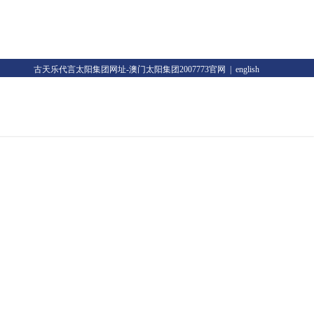
古天乐代言太阳集团网址-澳门太阳集团2007773官网
|
english