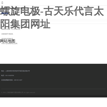
007773官网
螺旋电极-古天乐代言太
产品在线
>
术中神经刺激监护仪系列
>
螺旋电极
螺旋电极
阳集团网址
螺旋状针电极，拧入患者头皮，
连接稳固不易脱落。
术中输出刺激电流，
网站地图
作用于运动诱发电位监测。
地址：上海市闵行经济技术开发区南沙路68号
电话：021-51029700
全国免费服务热线：400-921-0207
© 2020 上海诺诚电气股份有限公司 all rights reserved.