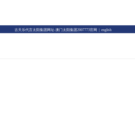
古天乐代言太阳集团网址-澳门太阳集团2007773官网
|
english