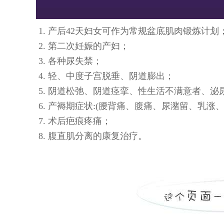
1. 产后42天妇女可作为常规盆底肌肉锻炼计划
2.
第二次妊娠的产妇；
3. 各种尿失禁；
4. 轻、中度子宫脱垂、阴道膨出；
5. 阴道松弛、阴道痉挛、性生活不满意者、泌
6. 产褥期症状:(腰背痛、腹痛、尿潴留、乳涨
7. 术后疤痕疼痛；
8. 腹直肌分离的康复治疗。