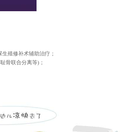
；
尿生殖修补术辅助治疗；
、耻骨联合分离等)；