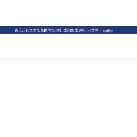
古天乐代言太阳集团网址-澳门太阳集团2007773官网
|
english